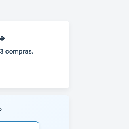
🐾
 3 compras.
?