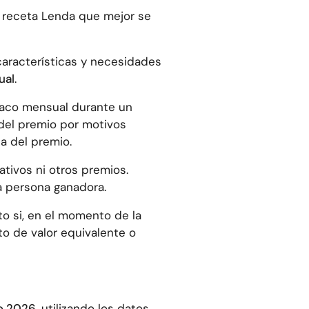
a receta Lenda que mejor se
características y necesidades
ual
.
saco mensual durante un
 del premio por motivos
za del premio.
tivos ni otros premios.
a persona ganadora.
to si, en el momento de la
to de valor equivalente o
e 2026
, utilizando los datos