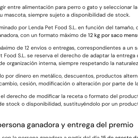
ir entre alimentación para perro o gato y seleccionar l
u mascota, siempre sujeto a disponibilidad de stock.
minado por Lenda Pet Food S.L. en función del tamaño, 
ganadora, con un formato máximo de
12 kg por saco mens
máximo de 12 envíos o entregas, correspondientes a un 
 Food S.L. se reserva el derecho de adaptar la entrega
 de organización interna, siempre respetando la naturale
o por dinero en metálico, descuentos, productos alterna
mbio, cesión, modificación o alteración por parte de l
 el derecho de modificar la receta o formato del produc
de stock o disponibilidad, sustituyéndolo por un produc
persona ganadora y entrega del premio
 con la persona ganadora a partir del día
15 de agosto d