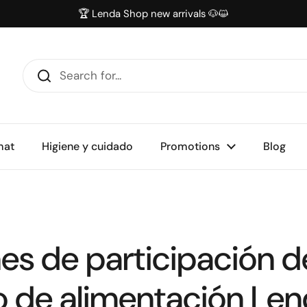
🏆 Lenda Shop new arrivals 🐶😺
mat
Higiene y cuidado
Promotions
Blog
s de participación de
o de alimentación Len