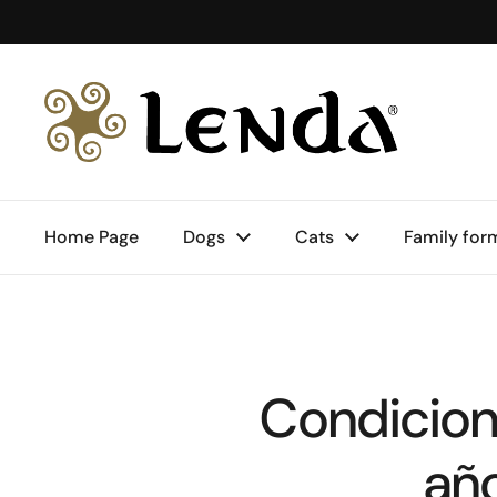
Skip to content
Home Page
Dogs
Cats
Family for
Condicione
añ