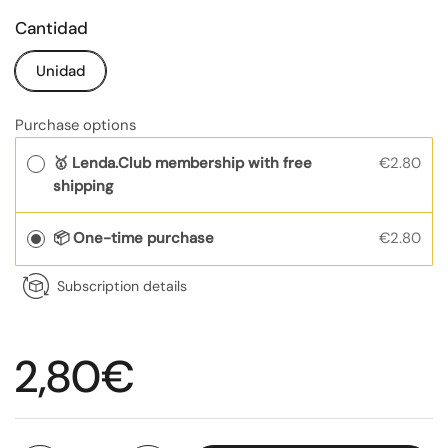
Cantidad
Unidad
Purchase options
🥇 Lenda.Club membership with free
€2.80
shipping
📦 One-time purchase
€2.80
Subscription details
Regular price
2,80€