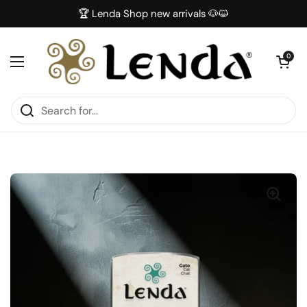
Skip to content
🏆 Lenda Shop new arrivals 🐶😺
Open car
0
Open menu